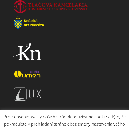
Pre zlepšenie kvality našich stránok používame cookies. Tým, že
pokračujete v prehliadaní stránok bez zmeny nastavenia vášho