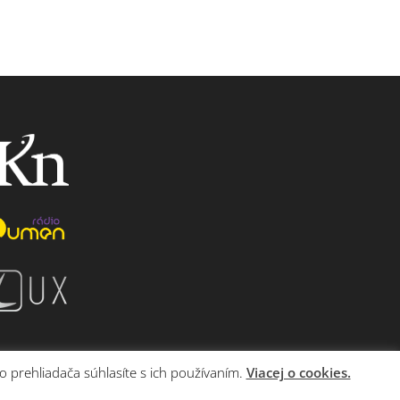
o prehliadača súhlasíte s ich používaním.
Viacej o cookies.