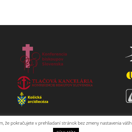
ým, že pokračujete v prehliadaní stránok bez zmeny nastavenia vášh